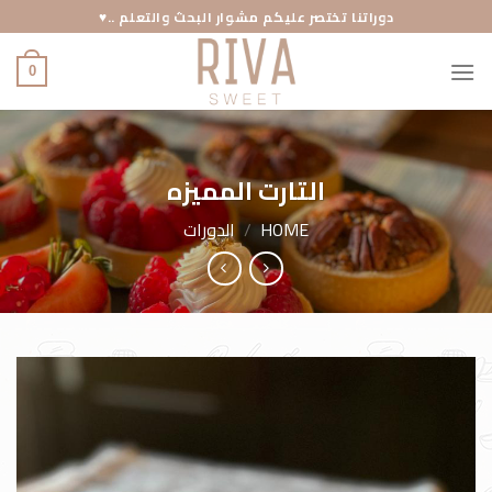
Ski
دوراتنا تختصر عليكم مشوار البحث والتعلم ..♥️
t
conten
0
التارت المميزه
HOME
/
الدورات